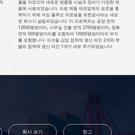
제
충
로
정화
지
 핫
회사 보기
창고