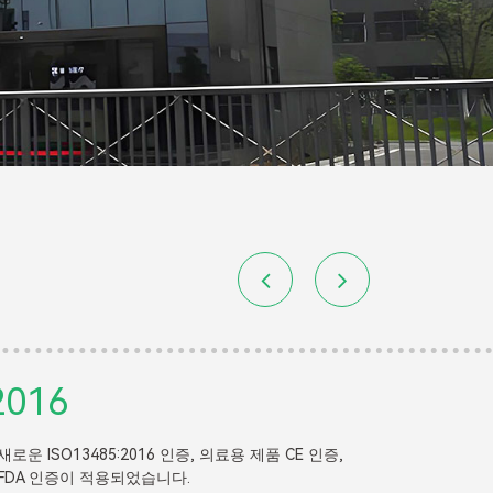
2019
2021
풀루오는 상처 드레싱 제품을 위한 새로운 생산 라인과
풀루오에는 
자동 포장기를 추가합니다.
팀, 10명