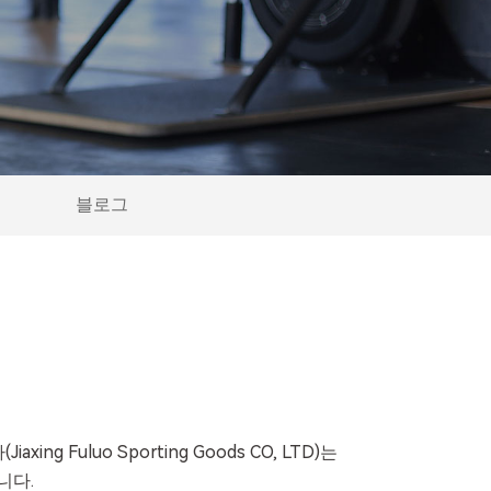
블로그
ng Fuluo Sporting Goods CO, LTD)는
니다.