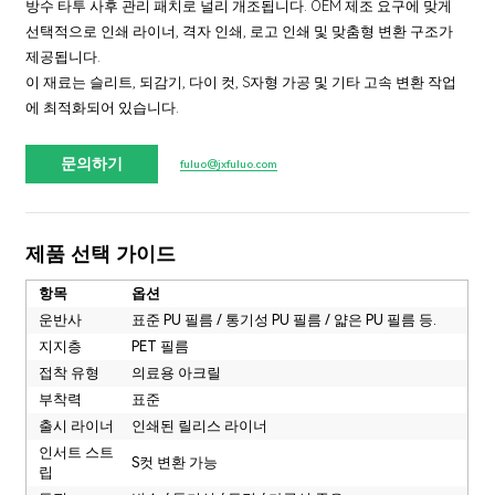
방수 타투 사후 관리 패치로 널리 개조됩니다. OEM 제조 요구에 맞게
선택적으로 인쇄 라이너, 격자 인쇄, 로고 인쇄 및 맞춤형 변환 구조가
제공됩니다.
이 재료는 슬리트, 되감기, 다이 컷, S자형 가공 및 기타 고속 변환 작업
에 최적화되어 있습니다.
문의하기
fuluo@jxfuluo.com
제품 선택 가이드
항목
옵션
운반사
표준 PU 필름 / 통기성 PU 필름 / 얇은 PU 필름 등.
지지층
PET 필름
접착 유형
의료용 아크릴
부착력
표준
출시 라이너
인쇄된 릴리스 라이너
인서트 스트
S컷 변환 가능
립